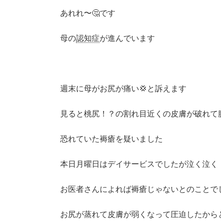
あれれ〜🤔です
母の
認知症
が進んでいます
週末に母がお尻が痛い💢と訴えます
見ると桃尻！？の割れ目近くの皮膚が破れて
恐れていた褥瘡を疑いました
本日月曜日はデイサービスでしたが泣く泣く
お医者さんによれば褥瘡じゃないとのことで
お尻が蒸れて皮膚が弱くなって圧迫したから