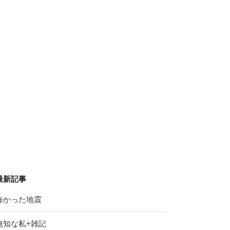
最新記事
怖かった地震
無知な私+雑記