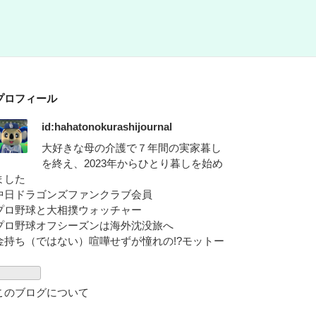
プロフィール
id:hahatonokurashijournal
大好きな母の介護で７年間の実家暮し
を終え、2023年からひとり暮しを始め
ました
中日ドラゴンズファンクラブ会員
プロ野球と大相撲ウォッチャー
プロ野球オフシーズンは海外沈没旅へ
金持ち（ではない）喧嘩せずが憧れの!?モットー
このブログについて