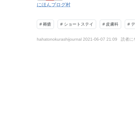
にほんブログ村
#
褥瘡
#
ショートステイ
#
皮膚科
#
hahatonokurashijournal
2021-06-07 21:09
読者に