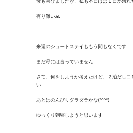
母も喜びましたが、私も本日ほぼ１日が潰れ
有り難い🙏
来週の
ショートステイ
ももう間もなくです
まだ母には言っていません
さて、何をしようか考えたけど、２泊だしコ
い
あとはのんびりダラダラかな(*^^*)
ゆっくり朝寝しようと思います