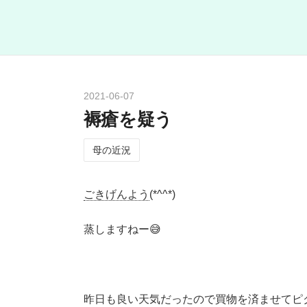
2021
-
06
-
07
褥瘡を疑う
母の近況
ごきげんよう
(*^^*)
蒸しますねー😅
昨日も良い天気だったので買物を済ませてピ